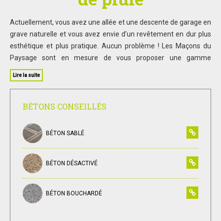
Actuellement, vous avez une allée et une descente de garage en
grave naturelle et vous avez envie d’un revêtement en dur plus
esthétique et plus pratique. Aucun problème ! Les Maçons du
Paysage sont en mesure de vous proposer une gamme
importante de solutions. Cependant il faut avoir conscience que
Lire la suite
réaliser un tel aménagement a pour conséquence de rendre
imperméable une surface qui jusqu’à présent ne l’était pas. Il
faudra donc apporter un soin particulier au traitement des eaux
BÉTONS CONSEILLÉS
dont le volume sera plus important désormais en aval de la
descente de garage. Des questions devront être posées : est-ce
BÉTON SABLÉ
que votre assainissement d’eau pluviale est raccordé au
réseau ? ; si ce n’est pas le cas : quelle est la dimension de votre
BÉTON DÉSACTIVÉ
puisard ? L’objectif est de permettre d’évaluer la capacité
d’évacuation des eaux pluviales car un gros orage a vite fait de
saturer un puisard. Mieux vaut anticiper plutôt que de se
BÉTON BOUCHARDÉ
retrouver avec un garage inondé ! Comme pour les parkings, le
béton drainant peut faire partie des solutions. D’autant qu’il