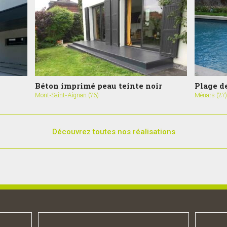
Béton imprimé peau teinte noir
Plage d
Mont-Saint-Aignan (76)
Ménars (27
Découvrez toutes nos réalisations