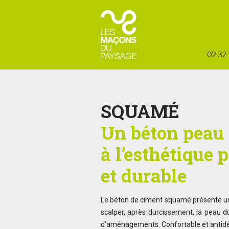
02 32 
SQUAMÉ
Un béton peau 
à l’esthétique 
et durable
Le béton de ciment squamé présente une s
scalper, après durcissement, la peau d
d’aménagements. Confortable et antidéra