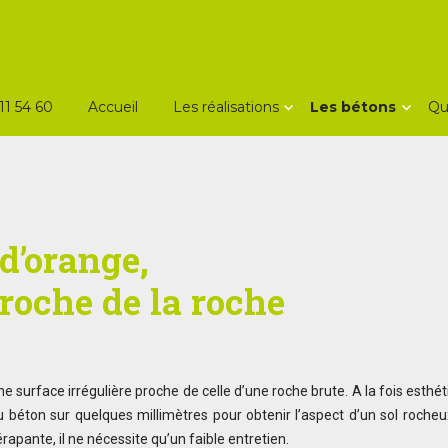
11 54 60
Accueil
Les réalisations
Les bétons
Qu
d’orange,
proche de la roche
urface irrégulière proche de celle d’une roche brute. A la fois esthéti
u béton sur quelques millimètres pour obtenir l’aspect d’un sol roche
pante, il ne nécessite qu’un faible entretien.