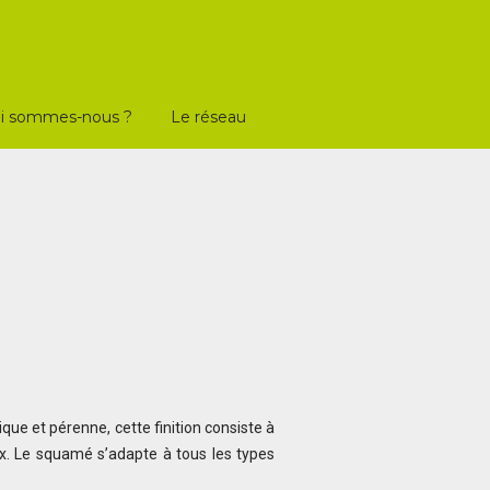
i sommes-nous ?
Le réseau
que et pérenne, cette finition consiste à
ux. Le squamé s’adapte à tous les types