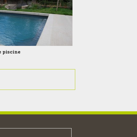
e piscine
)