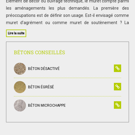
Elément de décor ou ouvrage technique, le muret compte parmi
les aménagements les plus demandés. La première des
préoccupations est de définir son usage. Est-il envisagé comme
muret d’agrément ou comme muret de soutènement ? La
réponse à cette question engendre des solutions et des coûts
Lire la suite
différents. Il y a ce qui relève d’une part de l’ouvrage esthétique
et d’autre part de l’ouvrage de génie civil. Pour un muret de
soutènement, il faut des portées, des ferraillages spécifiques…
BÉTONS CONSEILLÉS
et donc un budget plus important. Concernant le style, tout est
possible ! Du préfabriqué, au béton coulé, en passant par l’agglo
BÉTON DÉSACTIVÉ
banché avec de l’enduit, la pierre, le gabion rempli… Le look du
muret peut ainsi s’insérer harmonieusement dans
BÉTON ÉGRÉSÉ
l’environnement proche de la maison comme au cœur du jardin.
Autre question à se poser : celle des projets à venir. Ce muret
est-il la première « pierre » d’un aménagement futur plus
BÉTON MICROCHAPPE
étendu ? L’idéal est en effet de pouvoir prévoir dès aujourd’hui
les contraintes qui viendront s’ajouter plus tard afin de
dimensionner convenablement l’ouvrage. Par ailleurs, le jardin
appelle de nombreux autres types d’aménagement. Alors