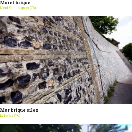
Muret brique
Mont Saint Aignan (76)
Mur brique silex
Le Havre (76)