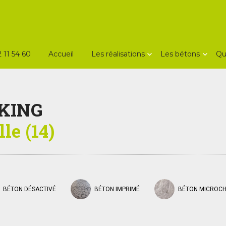
 11 54 60
Accueil
Les réalisations
Les bétons
Qu
RKING
le (14)
BÉTON DÉSACTIVÉ
BÉTON IMPRIMÉ
BÉTON MICROC