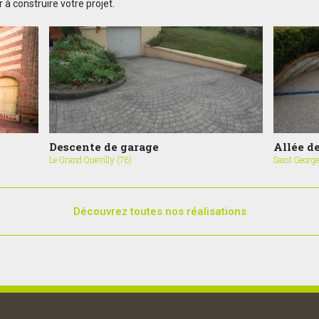
 construire votre projet.
Descente de garage
Allée d
Le Grand Quevilly (76)
Saint George
Découvrez toutes nos réalisations